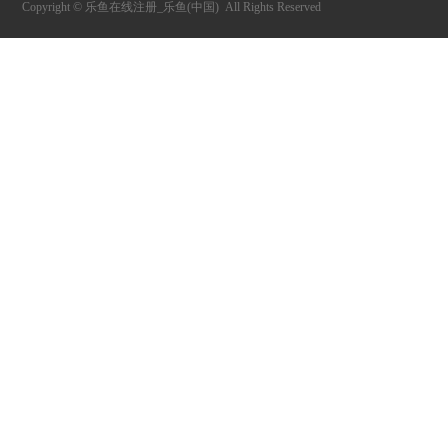
Copyright © 乐鱼在线注册_乐鱼(中国) All Rights Reserved