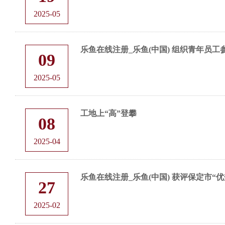
2025-05
乐鱼在线注册_乐鱼(中国) 组织青年员
09
2025-05
工地上“高”登攀
08
2025-04
乐鱼在线注册_乐鱼(中国) 获评保定市“
27
2025-02