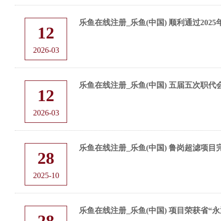
乐鱼在线注册_乐鱼(中国) 顺利通过202
12
2026-03
乐鱼在线注册_乐鱼(中国) 五届五次职
12
2026-03
乐鱼在线注册_乐鱼(中国) 鲁岗超滤项
28
2025-10
乐鱼在线注册_乐鱼(中国) 项目荣获省“
28