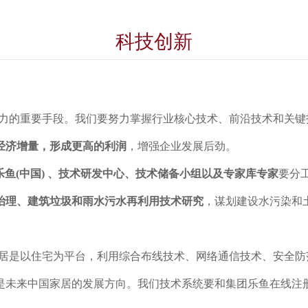
科技创新
力的重要手段。我们要努力掌握行业核心技术、前沿技术和关键
造经济增量，形成更高的利润
，增强企业发展后劲。
乐鱼(中国) 、技术研发中心、技术储备小组以及专家库专家
要分
治理、建筑垃圾和雨水污水再利用技术研究
，谋划建设水污染和
居是以住宅为平台，利用综合布线技术、网络通信技术、安全防
未来中国家居的发展方向。我们技术系统要和集团乐鱼在线注册_