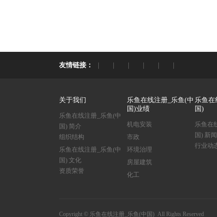
友情链接：
|
|
|
|
|
|
关于我们
乐鱼在线注册_乐鱼(中
乐鱼在
国)业绩
国)
乐鱼在线注册_乐鱼(中
机电安装
乐鱼在
国) 简介
国) 新闻
组织结构
市政
行业动
乐鱼在线注册_乐鱼(中
环境治理
国) 文化
房屋建筑
资质荣誉
化工
Copyright © 乐鱼在线注册_乐鱼(中国) All Rights Reserved