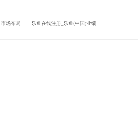
市场布局
乐鱼在线注册_乐鱼(中国)业绩