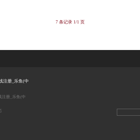
7 条记录 1/1 页
线注册_乐鱼(中
线注册_乐鱼(中
态