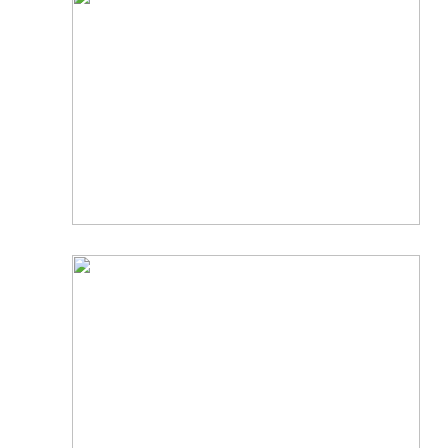
石家庄铁道大学基础教学楼土壤热泵（空调安装
乐鱼在线注册_乐鱼(中国)）