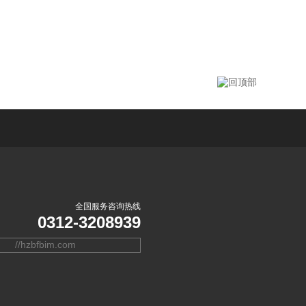
全国服务咨询热线
0312-3208939
//hzbfbim.com