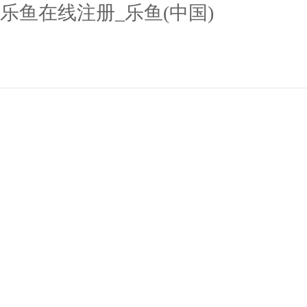
乐鱼在线注册_乐鱼(中国)