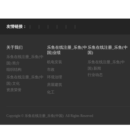
友情链接：
|
|
|
|
|
|
关于我们
乐鱼在线注册_乐鱼(中
乐鱼在线注册_乐鱼(中
国)业绩
国)
乐鱼在线注册_乐鱼(中
机电安装
乐鱼在线注册_乐鱼(中
国) 简介
国) 新闻
组织结构
市政
行业动态
乐鱼在线注册_乐鱼(中
环境治理
国) 文化
房屋建筑
资质荣誉
化工
Copyright © 乐鱼在线注册_乐鱼(中国) All Rights Reserved