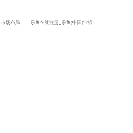
市场布局
乐鱼在线注册_乐鱼(中国)业绩